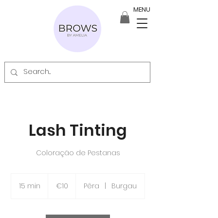
MENU
Lash Tinting
Coloração de Pestanas
10
euros
15 min
1
€10
Pêra
|
Burgau
5
m
i