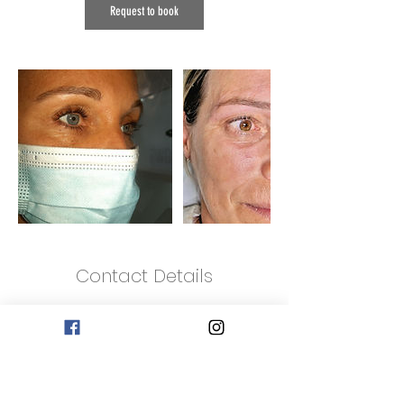
n
Request to book
Contact Details
Pêra
R. das Areias de Pêra, 8365-
201 Pêra, Portugal
916483284